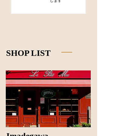
します
SHOP LIST
Imadegawa