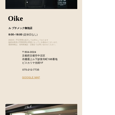
Oike
ル プチメック御池店
9:00~18:00
(定休日なし)
2022/5～平日営業を拡大してお待ちしております
臨時休業及び営業時間が変更になっている場合がございます。
最新情報は、各商業施設・店舗までお問い合わせください。
〒604-0024
京都府京都市中京区
衣棚通上ル下妙覚寺町186番地
ビスカリヤ光樹1F
075-212-7735
​GOOGLE MAP