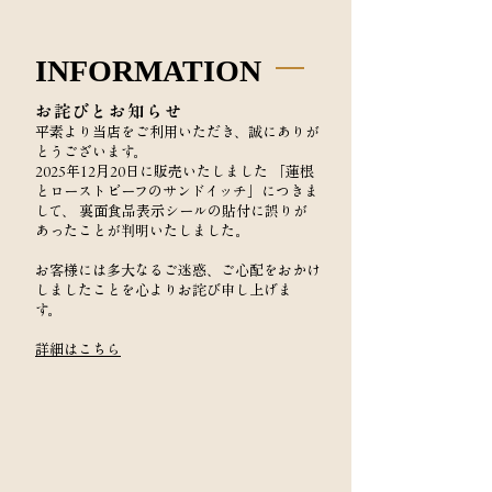
​INFORMATION
お詫びとお知らせ
平素より当店をご利用いただき、誠にありが
とうございます。
2025年12月20日に販売いたしました
「蓮根
とローストビーフのサンドイッチ」につきま
して、 裏面食品表示シールの貼付に誤りが
あったことが判明いたしました。
お客様には多大なるご迷惑、ご心配をおかけ
しましたことを心よりお詫び申し上げま
す。
​詳細はこちら