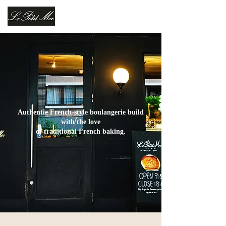
Authentic French-style boulangerie build
with the love
of traditional French baking.