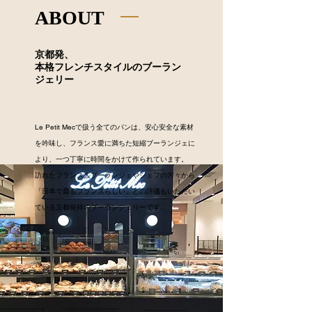
ABOUT
京都発、
本格フレンチス
タイルのブーラン
ジェリー
​Le Petit Mecで扱う全てのパンは、安心安全な素材
を吟味し、フランス愛に満ちた短縮ブーランジェに
より、一つ丁寧に時間をかけて作られています。
訪れたフランス人ブーランジェやシェフの方々から
「日本で最もフランスらしい」との評価もいただい
ている京都発祥のブーランジェリーです。