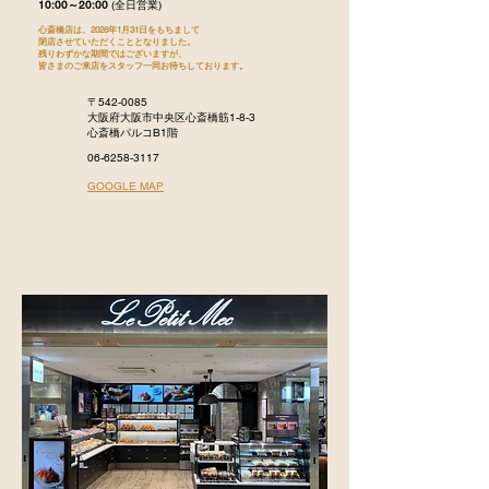
10:00～20:00
(全日営業)
心斎橋店は、2026年1月31日をもちまして
閉店させていただくこととなりました。
残りわずかな期間ではございますが、
皆さまのご来店をスタッフ一同お待ちしております。
〒542-0085
大阪府大阪市中央区心斎橋筋1-8-3
心斎橋パルコB1階
06-6258-3117
GOOGLE MAP